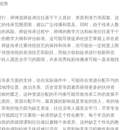
劣势
进行，师傅选择徒弟往往基于个人喜好、资质和潜力等因素。这
艺的传承范围受限，难以广泛传播和普及。同时，由于传承人数
传的风险。师徒传承过程中，师傅的教学方法和标准往往基于个
一的教学大纲和评估标准。这可能导致徒弟在技艺掌握上存在差
。师徒传承注重传统技艺的保持和传承，但可能在一定程度上限
于传授传统的表演技艺和剧目，而较少鼓励徒弟进行创新和尝
年轻人愿意去学习的困境，许多优秀桂剧传播者可能一直未能找
策等多方面的支持，但在实际操作中，可能存在资源分配不均的
因地理位置、政治关系、历史背景等因素而获得更多的扶持资
能相对匮乏。这种资源分配的不均衡可能导致传承工作的发展不
化差距。资源分配不均，最直接的影响就是资金的投入，有的地
，而有的地方因为缺乏资金，往往没有人愿意去学习，尽管专业
也可能因过于注重统一标准而缺乏个性化教学。每个学员的资
传统的班级授课制往往难以兼顾个体差异。这种缺乏个性化的教
过程中感到枯燥乏味或难以适应，从而影响其学习积极性和传承