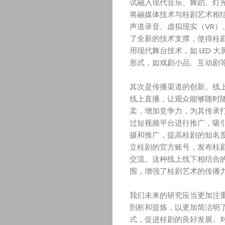
横
试融入现代音乐、舞蹈、灯
将融媒体技术与桂剧艺术相
关
声道录音、虚拟现实（VR）
了全新的技术支撑，使得桂
于
用现代舞台技术，如 LED
形式，如戏剧小品、互动剧
我
其次是传播渠道的创新。线上
线上直播，让观众能够随时
们
卖，增加竞争力，为其传承
过短视频平台进行推广，吸
联
摄和推广，提高桂剧的知名
立桂剧的官方账号，发布桂
系
交流。这种线上线下相结合
围，增强了桂剧艺术的传播
我
我们未来的研究应当更加注重
们
剖析和提炼，以更加简洁明
式，促进桂剧的良好发展。对