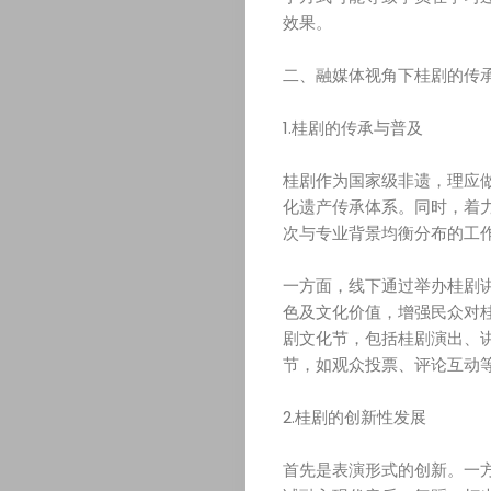
效果。
页
二、融媒体视角下桂剧的传
素
1.桂剧的传承与普及
质
桂剧作为国家级非遗，理应
教
化遗产传承体系。同时，着
次与专业背景均衡分布的工
育
一方面，线下通过举办桂剧
艺
色及文化价值，增强民众对
剧文化节，包括桂剧演出、
节，如观众投票、评论互动
术
2.桂剧的创新性发展
纵
首先是表演形式的创新。一