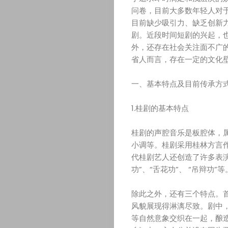
问卷，目前大多数年轻人对
目前缺少吸引力、缺乏创新
剧。近段时间短剧的兴起，
外，还存在社会关注面不广
省人而言，存在一定的文化
一、基本特点及目前传承方
1.桂剧的基本特点
桂剧的声腔音乐是板腔体，
小调等。桂剧采用桂林方言
代桂剧艺人还创造了许多表演特
功”、“舌花功”、 “吊辩功”等
除此之外，还有三个特点。
风貌展现得淋漓尽致。剧中
等自然意象交织在一起，酿