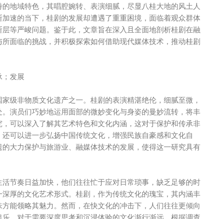
特的地域特色，其唱腔婉转、表演细腻，尽显八桂大地的风土人
断加速的当下，桂剧的发展却遭遇了重重困境，面临着观众群体
断层等严峻问题。鉴于此，文章旨在深入且全面地剖析桂剧在融
与所面临的挑战，并积极探索如何借助现代媒体技术，推动桂剧
承；发展
国家级非物质文化遗产之一。桂剧的表演精湛绝伦，细腻至微，
处。演员们巧妙地运用面部的微妙变化与身姿的曼妙流转，将丰
究，可以深入了解其艺术特色和文化内涵，这对于保护和传承非
，还可以进一步弘扬中国传统文化，增强民族自豪感和文化自
遗的大力保护与旅游业、融媒体技术的发展，使得这一研究具有
生活节奏日益加快，他们往往忙于应对日常琐事，缺乏足够的时
一深厚的文化艺术形式。桂剧，作为传统文化的瑰宝，其内涵丰
味方能领略其魅力。然而，在快文化的冲击下，人们往往更倾向
娱乐，对于需要深度思考和沉浸体验的文化渐行渐远。根据调查