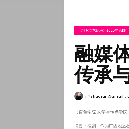
《科教文艺论坛》2025年第1期
融媒
传承
nftshudian@gmail.c
（百色学院 文学与传媒学院，广
摘要：桂剧，作为广西地区