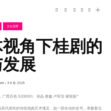
文化视野
体视角下桂剧的
与发展
om
11 9 月, 2025
西百色 533000） 张晶 唐鑫 卢军浩 翟校新*
极具代表性的传统戏曲艺术瑰宝，如一部生动的史书，承载着当