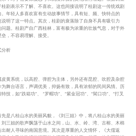
于桂剧表示不了解、不喜欢。这也间接说明了桂剧这一传统戏剧
力。年轻人多喜欢富有生动故事情节，具有短、频、快特点的
也说明了这一特点。其次，桂剧的衰落除了自身不具有吸引力
的问题。桂剧产自广西桂林，富有极为浓重的壮族气息，对于外
壁垒，不容易理解、接受。
式分析
属皮黄系统，以高腔、弹腔为主体，另外还有昆腔、吹腔及杂腔
作为舞台语言，声调优美，抑扬有致，具有浓郁的民间风情。历
技，如“跌箱功”、 “罗帽功”、“紫金冠功”、“髯口功”、“打叉
。
首先是八桂山水的美丽风貌，《刘三姐》中，将八桂山水的美丽
，刘三姐的歌声飘荡于山水之间，山、水、岭、湾、古榕、木棉
造出耐人寻味的南国意境。其次是厚重的人文情怀，《大儒返