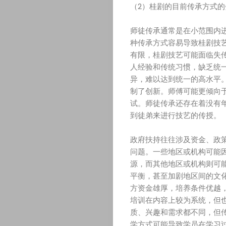
（2）桂剧的目前传承方式的
师徒传承通常是在小范围内
种传承方式容易导致桂剧技
有限，桂剧技艺可能面临失
人经验和传统习惯，缺乏统
异，难以达到统一的高水平
回
制了创新。师傅可能更倾向
试。师徒传承还存在着没有
到
到徒弟来进行技艺的传授。
出
政府扶持往往涉及资金、政
问题。一些地区或机构可能
版
源，而其他地区或机构则可
平衡，甚至加剧地区间的文
社
方资金雄厚，培养条件优越
培训在内容上较为系统，但
首
质、兴趣和需求都不同，但
学方式可能导致学员在学习