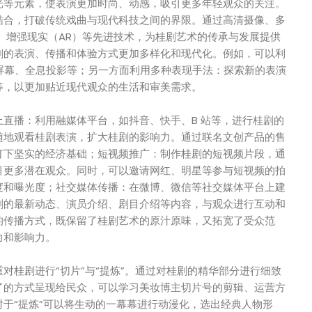
光等元素，使表演更加时尚、动感，吸引更多年轻观众的关注。
结合，打破传统戏曲与现代科技之间的界限。通过高清摄像、多
、增强现实（AR）等先进技术，为桂剧艺术的传承与发展提供
剧的表演、传播和体验方式更加多样化和现代化。例如，可以利
 大屏幕、全息投影等；另一方面利用多种表现手法：探索新的表演
等，以更加贴近现代观众的生活和审美需求。
直播：利用融媒体平台，如抖音、快手、B 站等，进行桂剧的
随地观看桂剧表演，扩大桂剧的影响力。通过联名文创产品的售
打下坚实的经济基础；短视频推广：制作桂剧的短视频片段，通
引更多潜在观众。同时，可以邀请网红、明星等参与短视频的拍
度和曝光度；社交媒体传播：在微博、微信等社交媒体平台上建
剧的最新动态、演员介绍、剧目介绍等内容，与观众进行互动和
的传播方式，既保留了桂剧艺术的原汁原味，又拓宽了受众范
力和影响力。
对桂剧进行“切片”与“提炼”。通过对桂剧的精华部分进行细致
了的方式呈现给民众，可以学习美妆博主切片号的剪辑、运营方
于“提炼”可以将生动的一幕幕进行动漫化，选出经典人物形