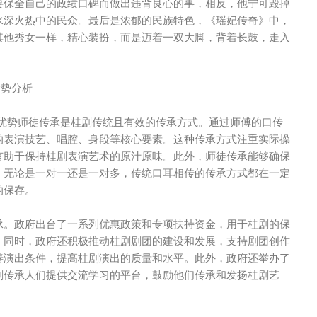
要保全自己的政绩口碑而做出违背良心的事，相反，他宁可毁掉
水深火热中的民众。最后是浓郁的民族特色，《瑶妃传奇》中，
其他秀女一样，精心装扮，而是迈着一双大脚，背着长鼓，走入
劣势分析
的优势师徒传承是桂剧传统且有效的传承方式。通过师傅的口传
的表演技艺、唱腔、身段等核心要素。这种传承方式注重实际操
有助于保持桂剧表演艺术的原汁原味。此外，师徒传承能够确保
，无论是一对一还是一对多，传统口耳相传的传承方式都在一定
的保存。
承。政府出台了一系列优惠政策和专项扶持资金，用于桂剧的保
。同时，政府还积极推动桂剧剧团的建设和发展，支持剧团创作
善演出条件，提高桂剧演出的质量和水平。此外，政府还举办了
剧传承人们提供交流学习的平台，鼓励他们传承和发扬桂剧艺